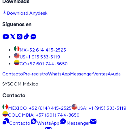
Downloads
Download Anydesk
Síguenos en
MX
+52 614 415-2525
US
+1 915 533-5119
CO
+57 601 744-3650
Contacto
Pre-registro
WhatsApp
Messenger
Ventas
Ayuda
SYSCOM México
Contacto
MÉXICO: +52 (614) 415-2525
USA: +1 (915) 533-5119
COLOMBIA: +57 (601) 744-3650
Contacto
WhatsApp
Messenger