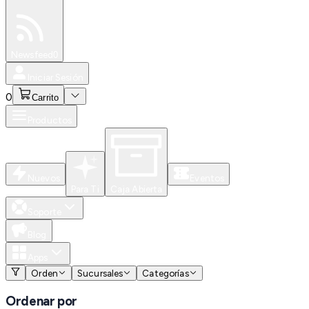
Especiales
Newsfeed
0
Iniciar Sesión
0
Carrito
Productos
Nuevos
Eventos
Para Ti
Caja Abierta
Soporte
Blog
Apps
Orden
Sucursales
Categorías
Ordenar por