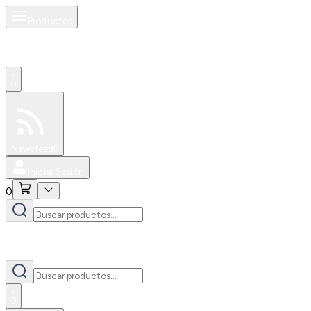
Productos
0
Especiales
Newsfeed
0
Iniciar Sesión
0
0