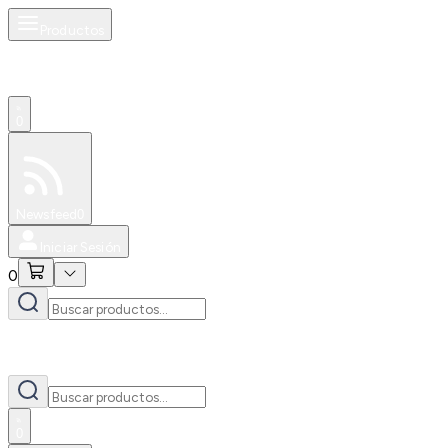
Productos
0
Especiales
Newsfeed
0
Iniciar Sesión
0
0