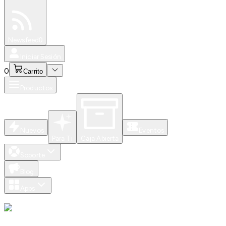
Especiales
Newsfeed
0
Iniciar Sesión
0
Carrito
Productos
Nuevos
Eventos
Para Ti
Caja Abierta
Soporte
Blog
Apps