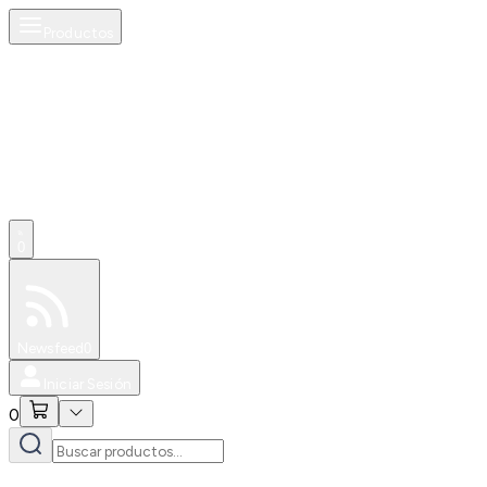
Productos
0
Especiales
Newsfeed
0
Iniciar Sesión
0