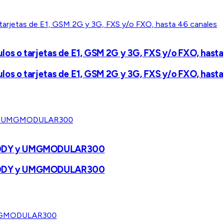
s o tarjetas de E1, GSM 2G y 3G, FXS y/o FXO, hasta
s o tarjetas de E1, GSM 2G y 3G, FXS y/o FXO, hasta
300DY y UMGMODULAR300
300DY y UMGMODULAR300