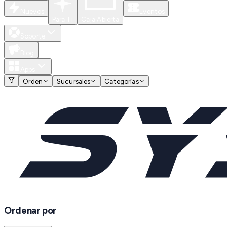
Nuevos
Eventos
Para Ti
Caja Abierta
Soporte
Blog
Apps
Orden
Sucursales
Categorías
Ordenar por