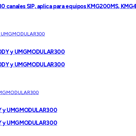
nk y 30 canales SIP, aplica para equipos KMG200MS,
R300DY y UMGMODULAR300
R300DY y UMGMODULAR300
0DY y UMGMODULAR300
0DY y UMGMODULAR300