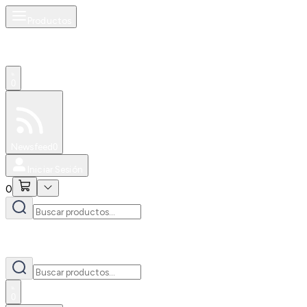
Productos
0
Especiales
Newsfeed
0
Iniciar Sesión
0
0