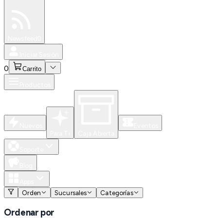
Especiales
Newsfeed
0
Iniciar Sesión
0
Carrito
Productos
Nuevos
Eventos
Para Ti
Caja Abierta
Soporte
Blog
Apps
Orden
Sucursales
Categorías
Ordenar por