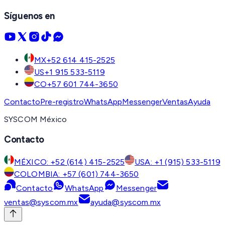
Síguenos en
MX
+52 614 415-2525
US
+1 915 533-5119
CO
+57 601 744-3650
Contacto
Pre-registro
WhatsApp
Messenger
Ventas
Ayuda
SYSCOM México
Contacto
MÉXICO: +52 (614) 415-2525
USA: +1 (915) 533-5119
COLOMBIA: +57 (601) 744-3650
Contacto
WhatsApp
Messenger
ventas@syscom.mx
ayuda@syscom.mx