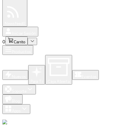
Especiales
Newsfeed
0
Iniciar Sesión
0
Carrito
Productos
Nuevos
Eventos
Para Ti
Caja Abierta
Soporte
Blog
Apps