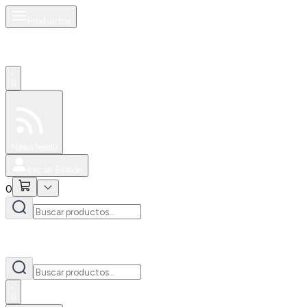
Productos
0
Especiales
Newsfeed
0
Iniciar Sesión
0
0