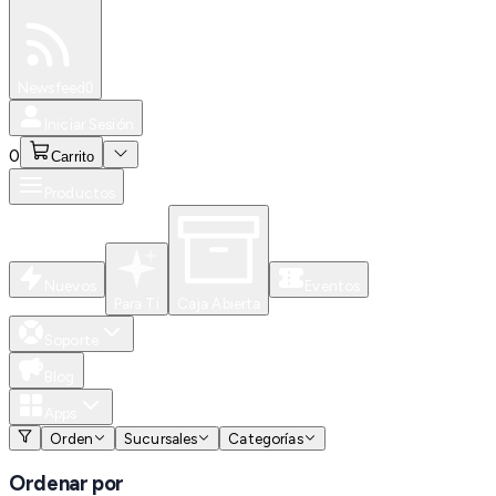
Especiales
Newsfeed
0
Iniciar Sesión
0
Carrito
Productos
Nuevos
Eventos
Para Ti
Caja Abierta
Soporte
Blog
Apps
Orden
Sucursales
Categorías
Ordenar por