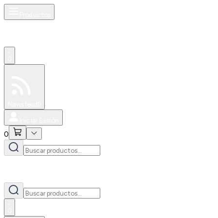
Productos
0
Especiales
Newsfeed
0
Iniciar Sesión
0
0