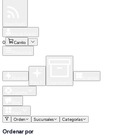
Especiales
Newsfeed
0
Iniciar Sesión
0
Carrito
Productos
Nuevos
Eventos
Para Ti
Caja Abierta
Soporte
Blog
Apps
Orden
Sucursales
Categorías
Ordenar por