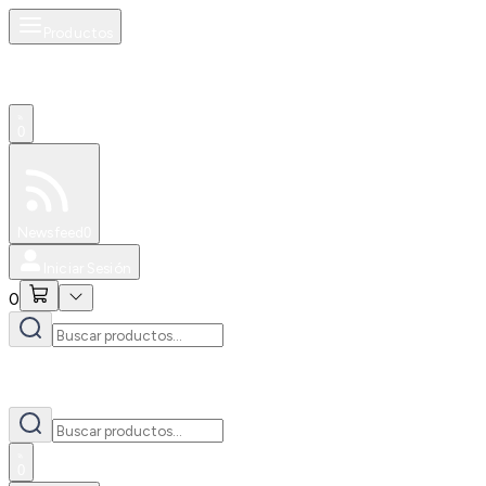
Productos
0
Especiales
Newsfeed
0
Iniciar Sesión
0
0