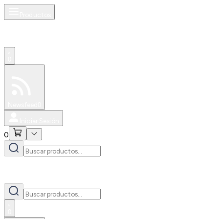
Productos
0
Especiales
Newsfeed
0
Iniciar Sesión
0
0