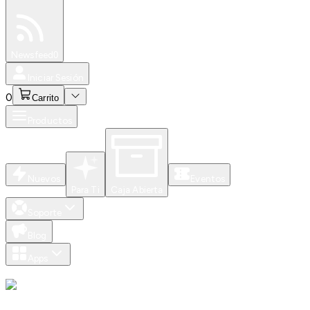
Especiales
Newsfeed
0
Iniciar Sesión
0
Carrito
Productos
Nuevos
Eventos
Para Ti
Caja Abierta
Soporte
Blog
Apps