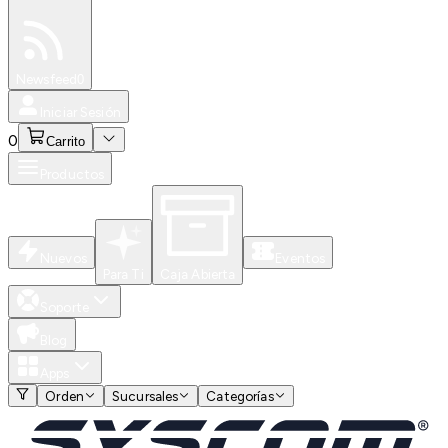
Especiales
Newsfeed
0
Iniciar Sesión
0
Carrito
Productos
Nuevos
Eventos
Para Ti
Caja Abierta
Soporte
Blog
Apps
Orden
Sucursales
Categorías