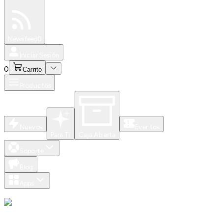
Especiales
Newsfeed
0
Iniciar Sesión
0
Carrito
Productos
Nuevos
Eventos
Para Ti
Caja Abierta
Soporte
Blog
Apps