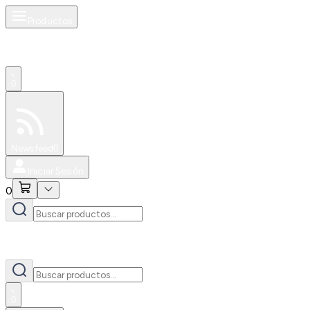
Productos
0
Especiales
Newsfeed
0
Iniciar Sesión
0
0