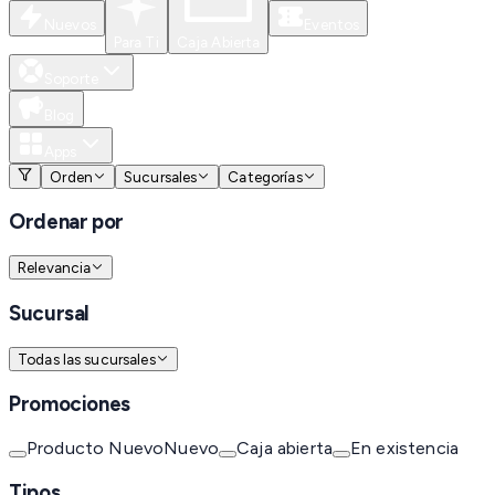
Nuevos
Eventos
Para Ti
Caja Abierta
Soporte
Blog
Apps
Orden
Sucursales
Categorías
Ordenar por
Relevancia
Sucursal
Todas las sucursales
Promociones
Producto Nuevo
Nuevo
Caja abierta
En existencia
Tipos