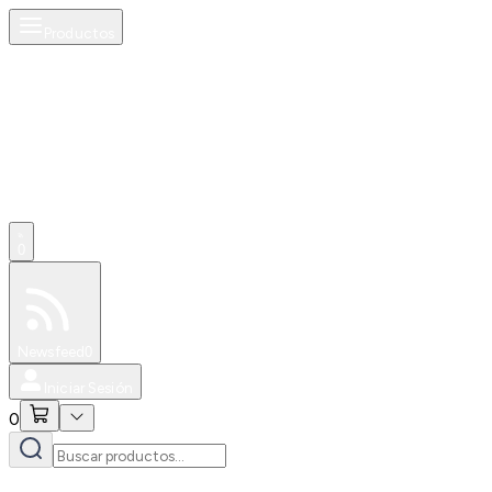
Productos
0
Especiales
Newsfeed
0
Iniciar Sesión
0