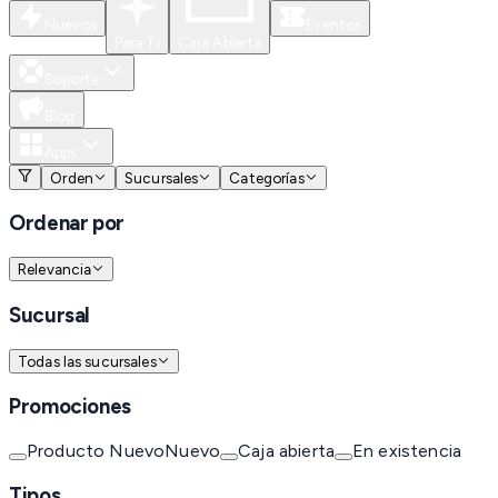
Nuevos
Eventos
Para Ti
Caja Abierta
Soporte
Blog
Apps
Orden
Sucursales
Categorías
Ordenar por
Relevancia
Sucursal
Todas las sucursales
Promociones
Producto Nuevo
Nuevo
Caja abierta
En existencia
Tipos