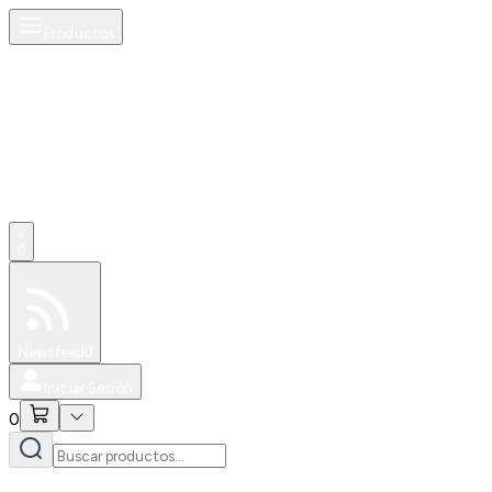
Productos
0
Especiales
Newsfeed
0
Iniciar Sesión
0