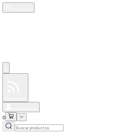
Productos
0
Especiales
Newsfeed
0
Iniciar Sesión
0