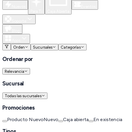
Nuevos
Eventos
Para Ti
Caja Abierta
Soporte
Blog
Apps
Orden
Sucursales
Categorías
Ordenar por
Relevancia
Sucursal
Todas las sucursales
Promociones
Producto Nuevo
Nuevo
Caja abierta
En existencia
Tipos