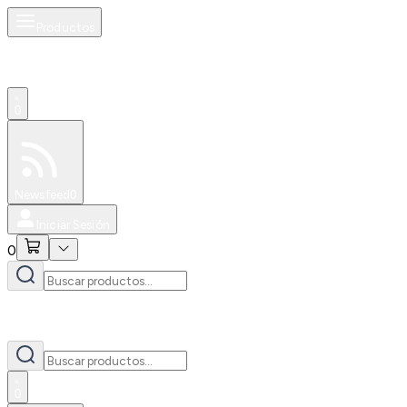
Productos
0
Especiales
Newsfeed
0
Iniciar Sesión
0
0