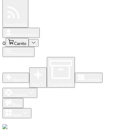
Especiales
Newsfeed
0
Iniciar Sesión
0
Carrito
Productos
Nuevos
Eventos
Para Ti
Caja Abierta
Soporte
Blog
Apps