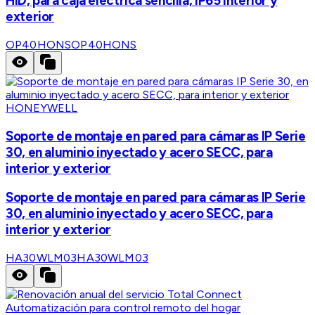
HID, para caja eléctrica sencilla, IP65 interior y
exterior
OP40HONS
OP40HONS
HONEYWELL
Soporte de montaje en pared para cámaras IP Serie
30, en aluminio inyectado y acero SECC, para
interior y exterior
Soporte de montaje en pared para cámaras IP Serie
30, en aluminio inyectado y acero SECC, para
interior y exterior
HA30WLM03
HA30WLM03