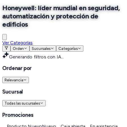
Honeywell: líder mundial en seguridad,
automatización y protección de
edificios
Ver Categorías
Orden
Sucursales
Categorías
Generando filtros con IA...
Ordenar por
Relevancia
Sucursal
Todas las sucursales
Promociones
Producto Nuevo
Nuevo
Caja abierta
En existencia