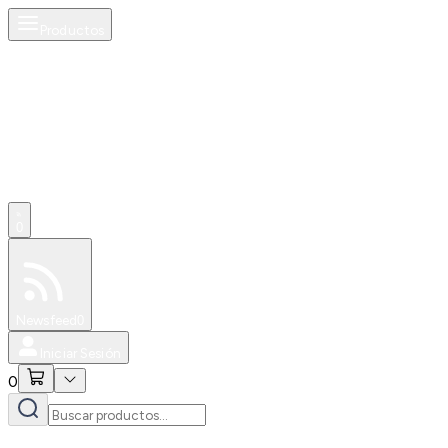
Productos
0
Especiales
Newsfeed
0
Iniciar Sesión
0