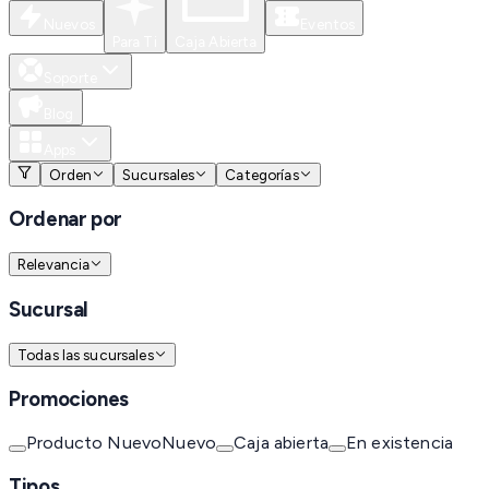
Nuevos
Eventos
Para Ti
Caja Abierta
Soporte
Blog
Apps
Orden
Sucursales
Categorías
Ordenar por
Relevancia
Sucursal
Todas las sucursales
Promociones
Producto Nuevo
Nuevo
Caja abierta
En existencia
Tipos