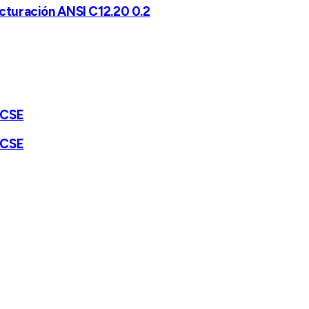
acturación ANSI C12.20 0.2
-CSE
-CSE