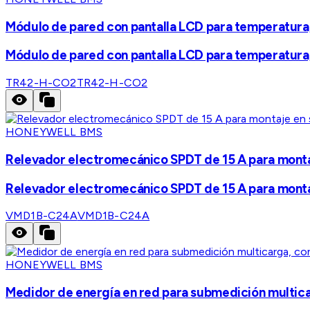
Módulo de pared con pantalla LCD para temperatura
Módulo de pared con pantalla LCD para temperatura
TR42-H-CO2
TR42-H-CO2
HONEYWELL BMS
Relevador electromecánico SPDT de 15 A para montaj
Relevador electromecánico SPDT de 15 A para montaj
VMD1B-C24A
VMD1B-C24A
HONEYWELL BMS
Medidor de energía en red para submedición multicar