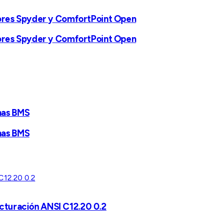
dores Spyder y ComfortPoint Open
dores Spyder y ComfortPoint Open
mas BMS
mas BMS
acturación ANSI C12.20 0.2