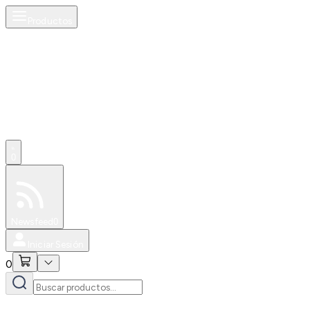
Productos
0
Especiales
Newsfeed
0
Iniciar Sesión
0