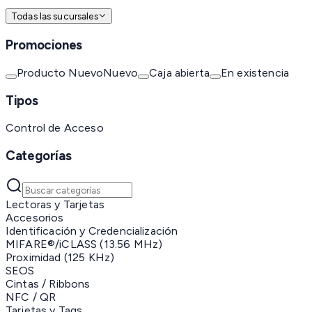
Todas las sucursales
Promociones
Producto Nuevo
Nuevo
Caja abierta
En existencia
Tipos
Control de Acceso
Categorías
Lectoras y Tarjetas
Accesorios
Identificación y Credencialización
MIFARE®/iCLASS (13.56 MHz)
Proximidad (125 KHz)
SEOS
Cintas / Ribbons
NFC / QR
Tarjetas y Tags