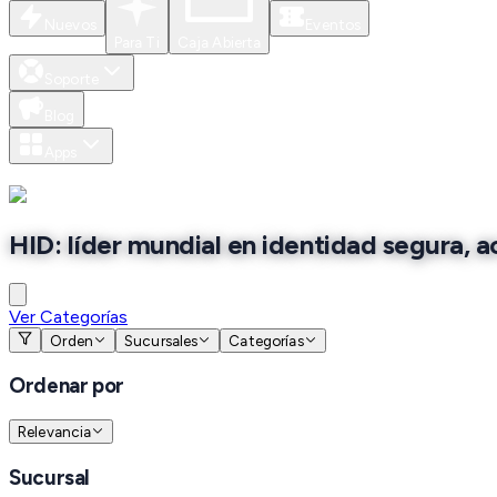
Nuevos
Eventos
Para Ti
Caja Abierta
Soporte
Blog
Apps
HID: líder mundial en identidad segura, a
Ver Categorías
Orden
Sucursales
Categorías
Ordenar por
Relevancia
Sucursal