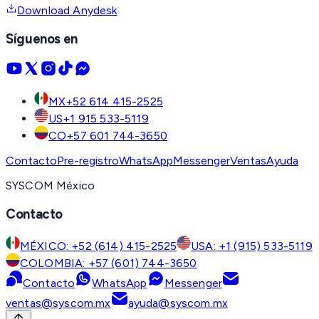
Download Anydesk
Síguenos en
MX
+52 614 415-2525
US
+1 915 533-5119
CO
+57 601 744-3650
Contacto
Pre-registro
WhatsApp
Messenger
Ventas
Ayuda
SYSCOM México
Contacto
MÉXICO: +52 (614) 415-2525
USA: +1 (915) 533-5119
COLOMBIA: +57 (601) 744-3650
Contacto
WhatsApp
Messenger
ventas@syscom.mx
ayuda@syscom.mx