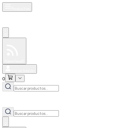
Productos
0
Especiales
Newsfeed
0
Iniciar Sesión
0
0