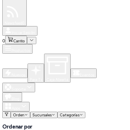
Especiales
Newsfeed
0
Iniciar Sesión
0
Carrito
Productos
Nuevos
Eventos
Para Ti
Caja Abierta
Soporte
Blog
Apps
Orden
Sucursales
Categorías
Ordenar por