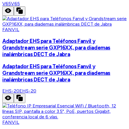
V65
V65
FANVIL
Adaptador EHS para Teléfonos Fanvil y
Grandstream serie GXP16XX, para diademas
inalámbricas DECT de Jabra
Adaptador EHS para Teléfonos Fanvil y
Grandstream serie GXP16XX, para diademas
inalámbricas DECT de Jabra
EHS-20
EHS-20
FANVIL