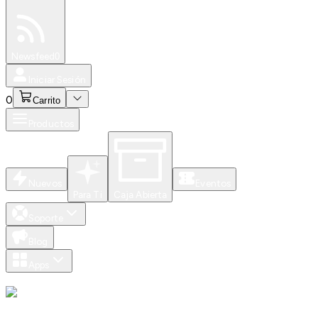
Especiales
Newsfeed
0
Iniciar Sesión
0
Carrito
Productos
Nuevos
Eventos
Para Ti
Caja Abierta
Soporte
Blog
Apps