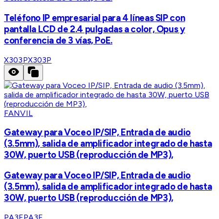
Teléfono IP empresarial para 4 líneas SIP con
pantalla LCD de 2.4 pulgadas a color, Opus y
conferencia de 3 vías, PoE.
X303P
X303P
FANVIL
Gateway para Voceo IP/SIP, Entrada de audio
(3.5mm), salida de amplificador integrado de hasta
30W, puerto USB (reproducción de MP3),
Gateway para Voceo IP/SIP, Entrada de audio
(3.5mm), salida de amplificador integrado de hasta
30W, puerto USB (reproducción de MP3),
PA3F
PA3F