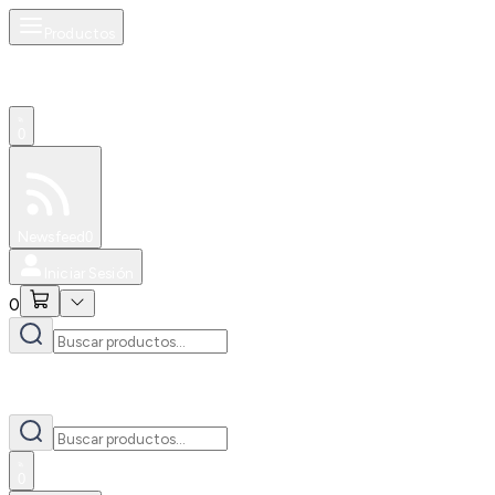
Productos
0
Especiales
Newsfeed
0
Iniciar Sesión
0
0