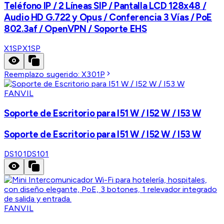
Teléfono IP / 2 Líneas SIP / Pantalla LCD 128x48 /
Audio HD G.722 y Opus / Conferencia 3 Vías / PoE
802.3af / OpenVPN / Soporte EHS
X1SP
X1SP
Reemplazo sugerido:
X301P
FANVIL
Soporte de Escritorio para I51 W / I52 W / I53 W
Soporte de Escritorio para I51 W / I52 W / I53 W
DS101
DS101
FANVIL