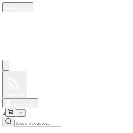
Productos
0
Especiales
Newsfeed
0
Iniciar Sesión
0