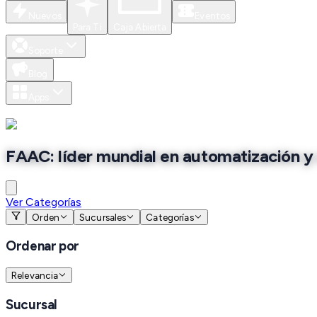
Nuevos
Eventos
Para Ti
Caja Abierta
Soporte
Blog
Apps
FAAC: líder mundial en automatización y 
Ver Categorías
Orden
Sucursales
Categorías
Ordenar por
Relevancia
Sucursal