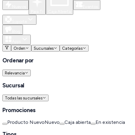
Nuevos
Eventos
Para Ti
Caja Abierta
Soporte
Blog
Apps
Orden
Sucursales
Categorías
Ordenar por
Relevancia
Sucursal
Todas las sucursales
Promociones
Producto Nuevo
Nuevo
Caja abierta
En existencia
Tipos