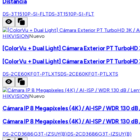
Distancia
DS-3T1510P-SI-FLT
DS-3T1510P-SI-FLT
HIKVISION
Nuevo
[ColorVu + Dual Light] Cámara Exterior PT TurboHD 3K
[ColorVu + Dual Light] Cámara Exterior PT TurboHD 3K
DS-2CE60KF0T-PTLXTS
DS-2CE60KF0T-PTLXTS
HIKVISION
Nuevo
Cámara IP 8 Megapíxeles (4K) / AI-ISP / WDR 130 dB /
Cámara IP 8 Megapíxeles (4K) / AI-ISP / WDR 130 dB /
DS-2CD3686G3T-IZSUY(B)
DS-2CD3686G3T-IZSUY(B)