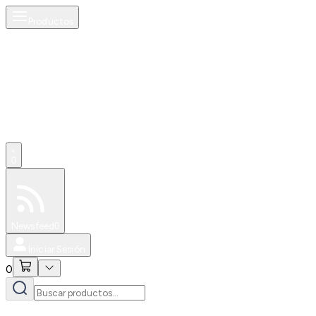
Productos
0
Especiales
Newsfeed
0
Iniciar Sesión
0