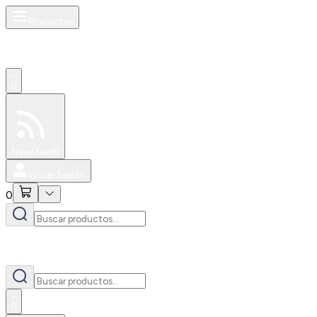
Productos
0
Especiales
Newsfeed
0
Iniciar Sesión
0
0