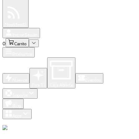
Especiales
Newsfeed
0
Iniciar Sesión
0
Carrito
Productos
Nuevos
Eventos
Para Ti
Caja Abierta
Soporte
Blog
Apps