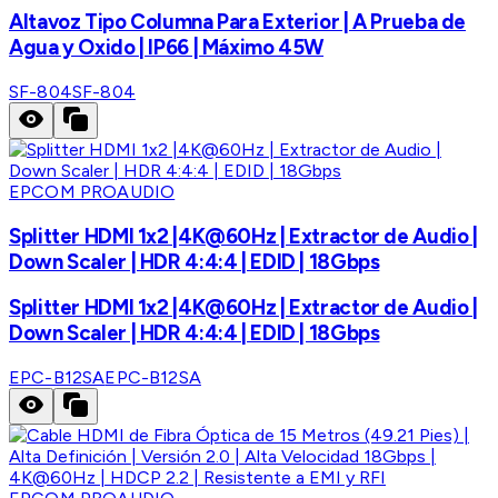
Altavoz Tipo Columna Para Exterior | A Prueba de
Agua y Oxido | IP66 | Máximo 45W
SF-804
SF-804
EPCOM PROAUDIO
Splitter HDMI 1x2 |4K@60Hz | Extractor de Audio |
Down Scaler | HDR 4:4:4 | EDID | 18Gbps
Splitter HDMI 1x2 |4K@60Hz | Extractor de Audio |
Down Scaler | HDR 4:4:4 | EDID | 18Gbps
EPC-B12SA
EPC-B12SA