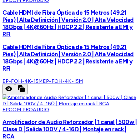
EPCOM PROAUDIO
Cable HDMI de Fibra Óptica de 15 Metros (49.21
Pies) | Alta Definición | Versión 2.0 | Alta Velocidad
18Gbps | 4K@60Hz | HDCP 2.2 | Resistente a EMI y
RFI
Cable HDMI de Fibra Óptica de 15 Metros (49.21
Pies) | Alta Definición | Versión 2.0 | Alta Velocidad
18Gbps | 4K@60Hz | HDCP 2.2 | Resistente a EMI y
RFI
EP-FOH-4K-15M
EP-FOH-4K-15M
EPCOM PROAUDIO
Amplificador de Audio Reforzador | 1 canal | 500w |
Clase D | Salida 100V / 4-16Ω | Montaje en rack |
RCA