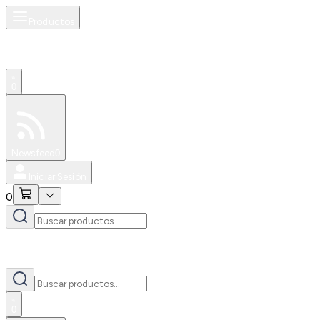
Productos
0
Especiales
Newsfeed
0
Iniciar Sesión
0
0