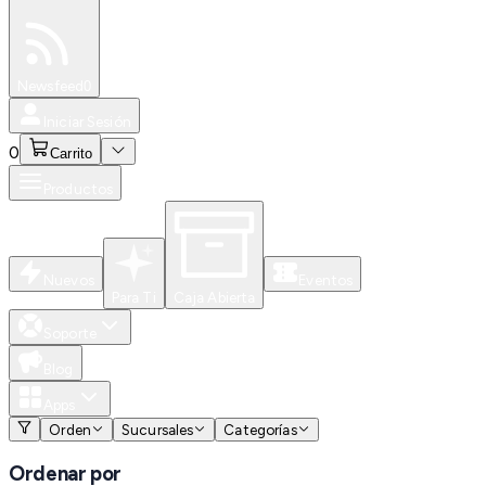
Especiales
Newsfeed
0
Iniciar Sesión
0
Carrito
Productos
Nuevos
Eventos
Para Ti
Caja Abierta
Soporte
Blog
Apps
Orden
Sucursales
Categorías
Ordenar por