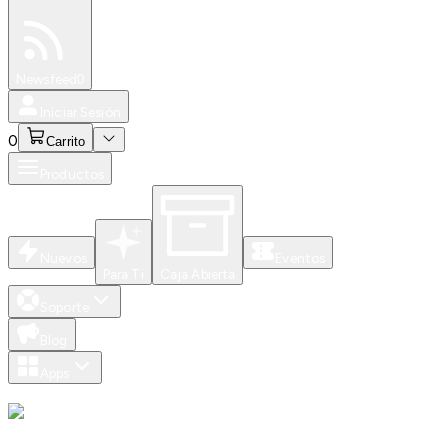
Especiales
Newsfeed
0
Iniciar Sesión
0
Carrito
Productos
Nuevos
Eventos
Para Ti
Caja Abierta
Soporte
Blog
Apps