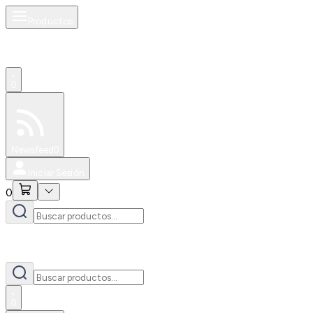
Productos
0
Especiales
Newsfeed
0
Iniciar Sesión
0
0