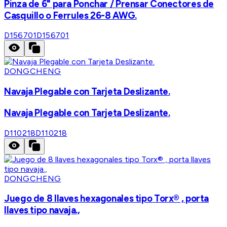
Pinza de 6" para Ponchar / Prensar Conectores de
Casquillo o Ferrules 26-8 AWG.
D156701
D156701
DONGCHENG
Navaja Plegable con Tarjeta Deslizante.
Navaja Plegable con Tarjeta Deslizante.
D110218
D110218
DONGCHENG
Juego de 8 llaves hexagonales tipo Torx® , porta
llaves tipo navaja.,