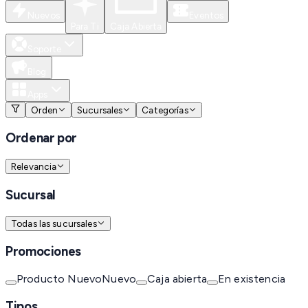
Nuevos
Eventos
Para Ti
Caja Abierta
Soporte
Blog
Apps
Orden
Sucursales
Categorías
Ordenar por
Relevancia
Sucursal
Todas las sucursales
Promociones
Producto Nuevo
Nuevo
Caja abierta
En existencia
Tipos