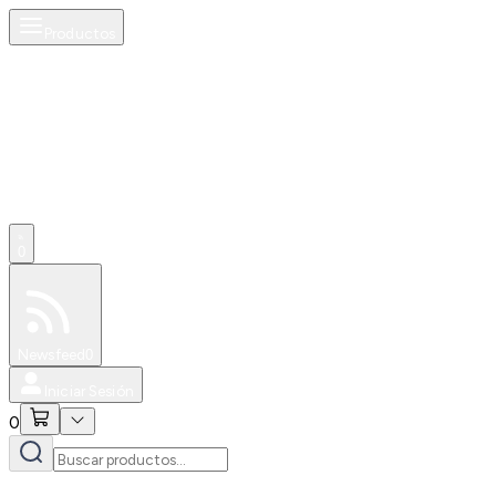
Productos
0
Especiales
Newsfeed
0
Iniciar Sesión
0