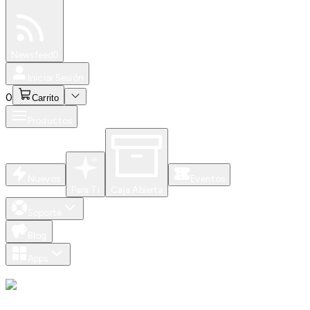
Especiales
Newsfeed
0
Iniciar Sesión
0
Carrito
Productos
Nuevos
Eventos
Para Ti
Caja Abierta
Soporte
Blog
Apps