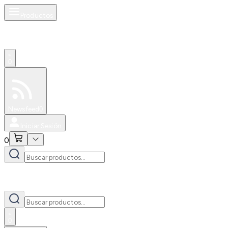
Productos
0
Especiales
Newsfeed
0
Iniciar Sesión
0
0