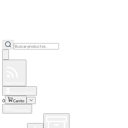
0
Especiales
Newsfeed
0
Iniciar Sesión
0
Carrito
Productos