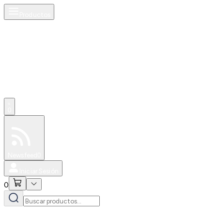
Productos
0
Especiales
Newsfeed
0
Iniciar Sesión
0