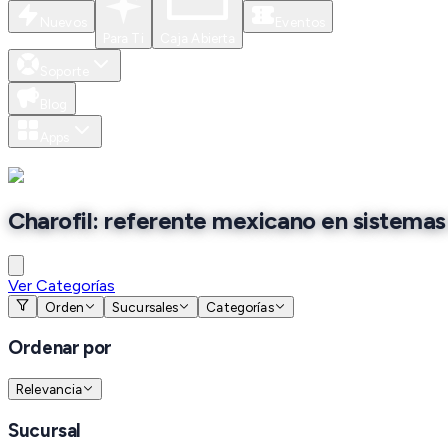
Nuevos
Eventos
Para Ti
Caja Abierta
Soporte
Blog
Apps
Charofil: referente mexicano en sistemas
Ver Categorías
Orden
Sucursales
Categorías
Ordenar por
Relevancia
Sucursal