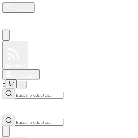
Productos
0
Especiales
Newsfeed
0
Iniciar Sesión
0
0