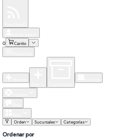
Especiales
Newsfeed
0
Iniciar Sesión
0
Carrito
Productos
Nuevos
Eventos
Para Ti
Caja Abierta
Soporte
Blog
Apps
Orden
Sucursales
Categorías
Ordenar por