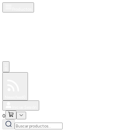
Productos
0
Especiales
Newsfeed
0
Iniciar Sesión
0