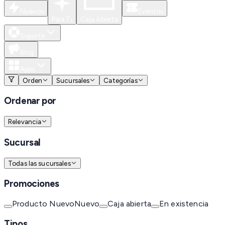
Nuevos
Eventos
Para Ti
Caja Abierta
Soporte
Blog
Apps
Orden
Sucursales
Categorías
Ordenar por
Relevancia
Sucursal
Todas las sucursales
Promociones
Producto Nuevo
Nuevo
Caja abierta
En existencia
Tipos