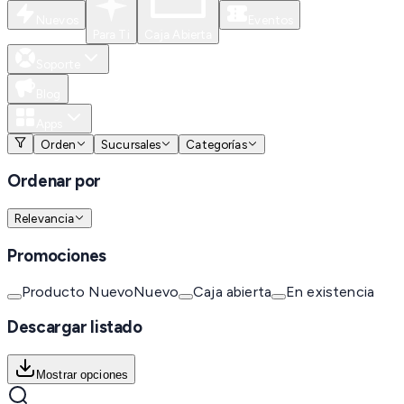
Nuevos
Eventos
Para Ti
Caja Abierta
Soporte
Blog
Apps
Orden
Sucursales
Categorías
Ordenar por
Relevancia
Promociones
Producto Nuevo
Nuevo
Caja abierta
En existencia
Descargar listado
Mostrar opciones