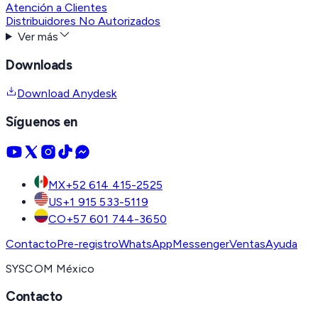
Atención a Clientes
Distribuidores No Autorizados
Ver más
Downloads
Download Anydesk
Síguenos en
MX
+52 614 415-2525
US
+1 915 533-5119
CO
+57 601 744-3650
Contacto
Pre-registro
WhatsApp
Messenger
Ventas
Ayuda
SYSCOM México
Contacto