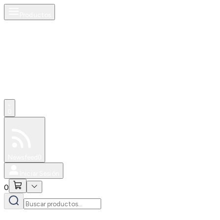
Productos
0
Especiales
Newsfeed
0
Iniciar Sesión
0