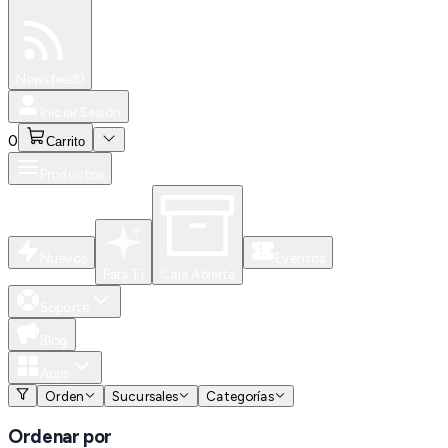
Especiales
Newsfeed
0
Iniciar Sesión
0
Carrito
Productos
Nuevos
Eventos
Para Ti
Caja Abierta
Soporte
Blog
Apps
Orden
Sucursales
Categorías
Ordenar por