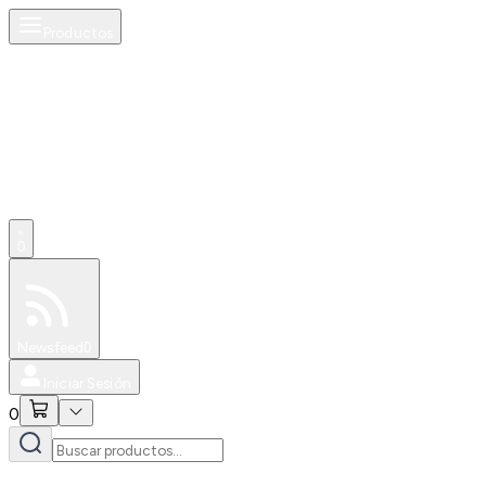
Productos
0
Especiales
Newsfeed
0
Iniciar Sesión
0