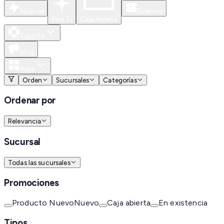
Nuevos
Eventos
Para Ti
Caja Abierta
Soporte
Blog
Apps
Orden
Sucursales
Categorías
Ordenar por
Relevancia
Sucursal
Todas las sucursales
Promociones
Producto Nuevo
Nuevo
Caja abierta
En existencia
Tipos