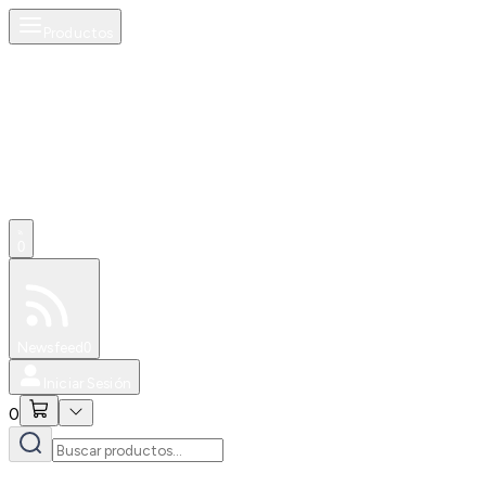
Productos
0
Especiales
Newsfeed
0
Iniciar Sesión
0