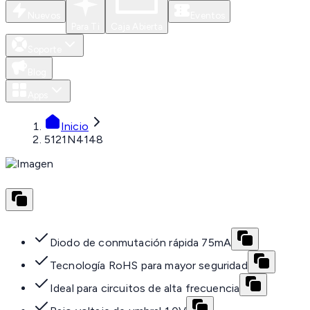
Nuevos
Eventos
Para Ti
Caja Abierta
Soporte
Blog
Apps
Inicio
5121N4148
Diodo de conmutación rápida 75mA
Tecnología RoHS para mayor seguridad
Ideal para circuitos de alta frecuencia