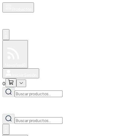
Productos
0
Especiales
Newsfeed
0
Iniciar Sesión
0
0