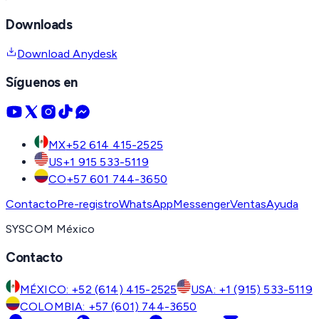
Downloads
Download Anydesk
Síguenos en
MX
+52 614 415-2525
US
+1 915 533-5119
CO
+57 601 744-3650
Contacto
Pre-registro
WhatsApp
Messenger
Ventas
Ayuda
SYSCOM México
Contacto
MÉXICO: +52 (614) 415-2525
USA: +1 (915) 533-5119
COLOMBIA: +57 (601) 744-3650