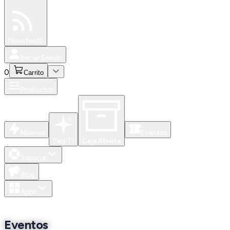
Especiales
Newsfeed
0
Iniciar Sesión
0
Carrito
Productos
Nuevos
Eventos
Para Ti
Caja Abierta
Soporte
Blog
Apps
Eventos