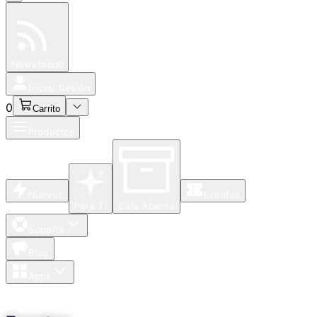
Especiales
Newsfeed
0
Iniciar Sesión
0
Carrito
Productos
Nuevos
Eventos
Para Ti
Caja Abierta
Soporte
Blog
Apps