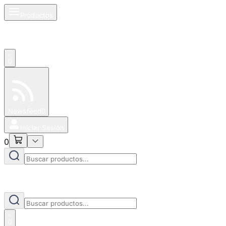
Productos
0
Especiales
Newsfeed
0
Iniciar Sesión
0
0