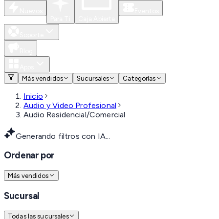
Nuevos
Eventos
Para Ti
Caja Abierta
Soporte
Blog
Apps
Más vendidos
Sucursales
Categorías
Inicio
Audio y Video Profesional
Audio Residencial/Comercial
Generando filtros con IA...
Ordenar por
Más vendidos
Sucursal
Todas las sucursales