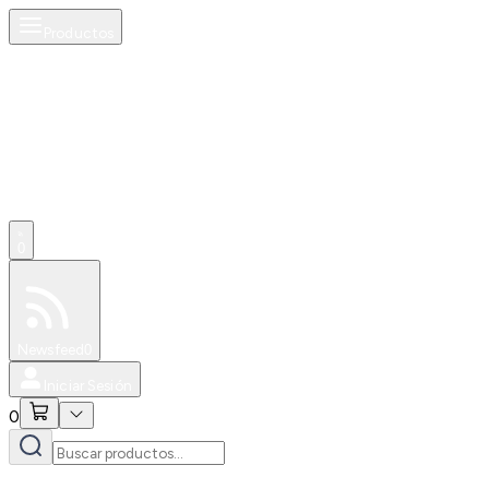
Productos
0
Especiales
Newsfeed
0
Iniciar Sesión
0