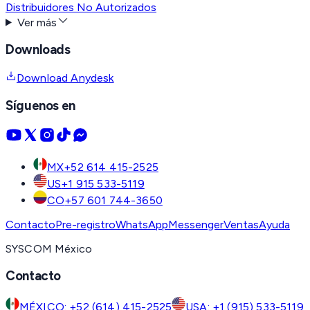
Distribuidores No Autorizados
Ver más
Downloads
Download Anydesk
Síguenos en
MX
+52 614 415-2525
US
+1 915 533-5119
CO
+57 601 744-3650
Contacto
Pre-registro
WhatsApp
Messenger
Ventas
Ayuda
SYSCOM México
Contacto
MÉXICO: +52 (614) 415-2525
USA: +1 (915) 533-5119