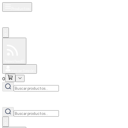
Productos
0
Especiales
Newsfeed
0
Iniciar Sesión
0
0