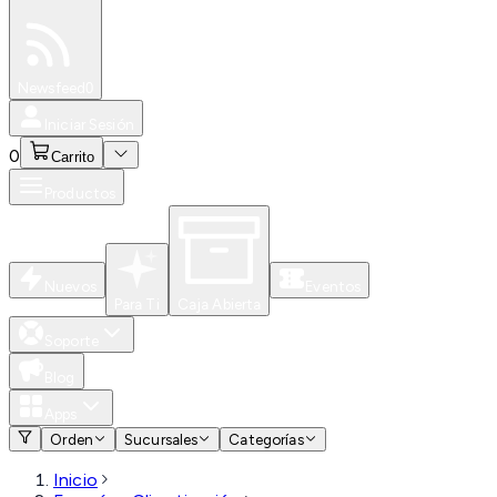
Especiales
Newsfeed
0
Iniciar Sesión
0
Carrito
Productos
Nuevos
Eventos
Para Ti
Caja Abierta
Soporte
Blog
Apps
Orden
Sucursales
Categorías
Inicio