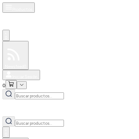
Productos
0
Especiales
Newsfeed
0
Iniciar Sesión
0
0