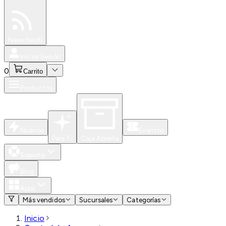
Especiales
Newsfeed
0
Iniciar Sesión
0
Carrito
Productos
Nuevos
Eventos
Para Ti
Caja Abierta
Soporte
Blog
Apps
Más vendidos
Sucursales
Categorías
Inicio