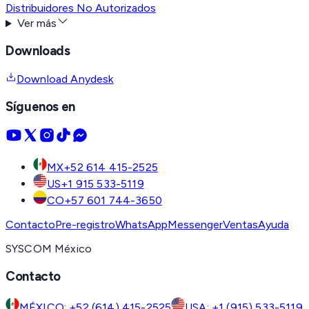
Distribuidores No Autorizados
Ver más
Downloads
Download Anydesk
Síguenos en
MX
+52 614 415-2525
US
+1 915 533-5119
CO
+57 601 744-3650
Contacto
Pre-registro
WhatsApp
Messenger
Ventas
Ayuda
SYSCOM México
Contacto
MÉXICO: +52 (614) 415-2525
USA: +1 (915) 533-5119