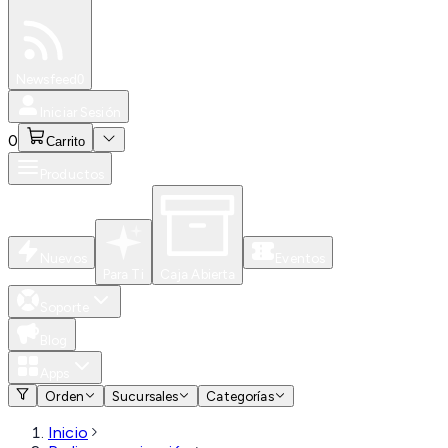
Especiales
Newsfeed
0
Iniciar Sesión
0
Carrito
Productos
Nuevos
Eventos
Para Ti
Caja Abierta
Soporte
Blog
Apps
Orden
Sucursales
Categorías
Inicio