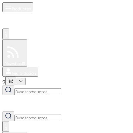
Productos
0
Especiales
Newsfeed
0
Iniciar Sesión
0
0