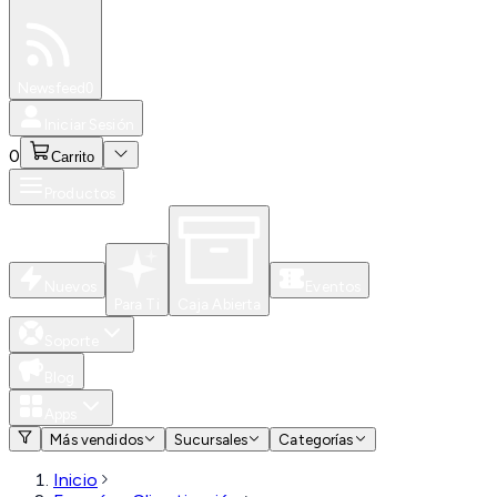
Especiales
Newsfeed
0
Iniciar Sesión
0
Carrito
Productos
Nuevos
Eventos
Para Ti
Caja Abierta
Soporte
Blog
Apps
Más vendidos
Sucursales
Categorías
Inicio