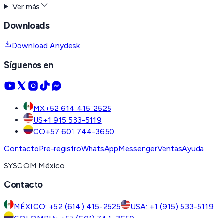
Ver más
Downloads
Download Anydesk
Síguenos en
MX
+52 614 415-2525
US
+1 915 533-5119
CO
+57 601 744-3650
Contacto
Pre-registro
WhatsApp
Messenger
Ventas
Ayuda
SYSCOM México
Contacto
MÉXICO: +52 (614) 415-2525
USA: +1 (915) 533-5119