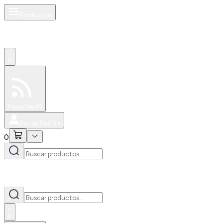
Productos
0
Especiales
Newsfeed
0
Iniciar Sesión
0
0