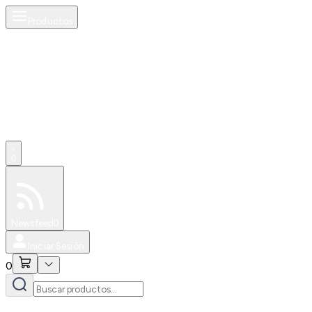
Productos
0
Especiales
Newsfeed
0
Iniciar Sesión
0