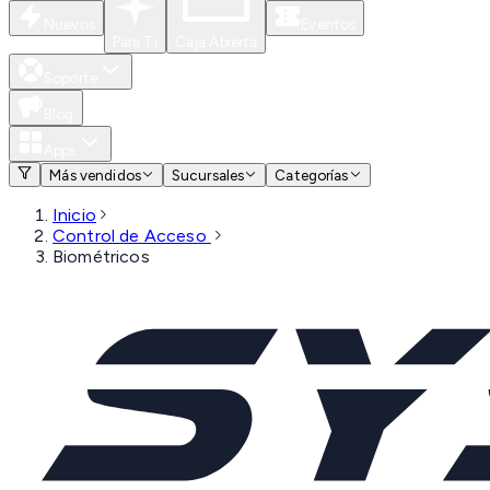
Nuevos
Eventos
Para Ti
Caja Abierta
Soporte
Blog
Apps
Más vendidos
Sucursales
Categorías
Inicio
Control de Acceso
Biométricos