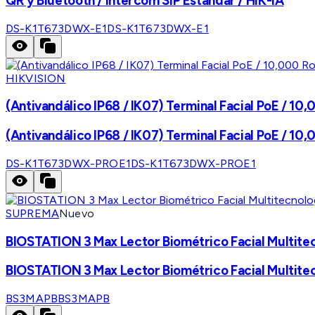
QR y Bluetooth / Intercom SIP Estándar / HIK-IA
DS-K1T673DWX-E1
DS-K1T673DWX-E1
HIKVISION
(Antivandálico IP68 / IK07) Terminal Facial PoE / 10,
(Antivandálico IP68 / IK07) Terminal Facial PoE / 10,
DS-K1T673DWX-PROE1
DS-K1T673DWX-PROE1
SUPREMA
Nuevo
BIOSTATION 3 Max Lector Biométrico Facial Multitec
BIOSTATION 3 Max Lector Biométrico Facial Multitec
BS3MAPB
BS3MAPB