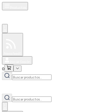
Productos
0
Especiales
Newsfeed
0
Iniciar Sesión
0
0