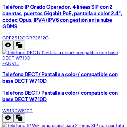
Teléfono IP Grado Operador, 4 líneas SIP con 2
cuentas, puertos Gigabit PoE, pantalla a color 2.4",
codec Opus, IPV4/IPV6 con gestión en la nube
GDMS
GRP2612G
GRP2612G
FANVIL
Telefono DECT/ Pantalla a color/ compatible con
base DECT W710D
Telefono DECT/ Pantalla a color/ compatible con
base DECT W710D
W610D
W610D