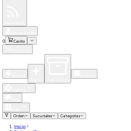
Especiales
Newsfeed
0
Iniciar Sesión
0
Carrito
Productos
Nuevos
Eventos
Para Ti
Caja Abierta
Soporte
Blog
Apps
Orden
Sucursales
Categorías
Inicio