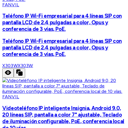
FANVIL
Teléfono IP Wi-Fi empresarial para 4 líneas SIP con
pantalla LCD de 2.4 pulgadas a color, Opus y
conferencia de 3 vías, PoE.
Teléfono IP Wi-Fi empresarial para 4 líneas SIP con
pantalla LCD de 2.4 pulgadas a color, Opus y
conferencia de 3 vías, PoE.
X303W
X303W
FANVIL
Videoteléfono IP inteligente Insignia, Android 9.0,
20 líneas SIP, pantalla a color 7" ajustable, Teclado
de iluminación configurable, PoE, conferencia local
de 10 vías.