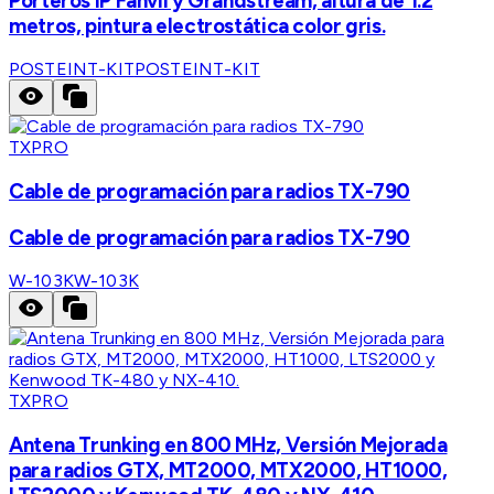
Porteros IP Fanvil y Grandstream, altura de 1.2
metros, pintura electrostática color gris.
POSTEINT-KIT
POSTEINT-KIT
TXPRO
Cable de programación para radios TX-790
Cable de programación para radios TX-790
W-103K
W-103K
TXPRO
Antena Trunking en 800 MHz, Versión Mejorada
para radios GTX, MT2000, MTX2000, HT1000,