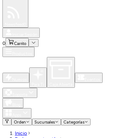
Especiales
Newsfeed
0
Iniciar Sesión
0
Carrito
Productos
Nuevos
Eventos
Para Ti
Caja Abierta
Soporte
Blog
Apps
Orden
Sucursales
Categorías
Inicio