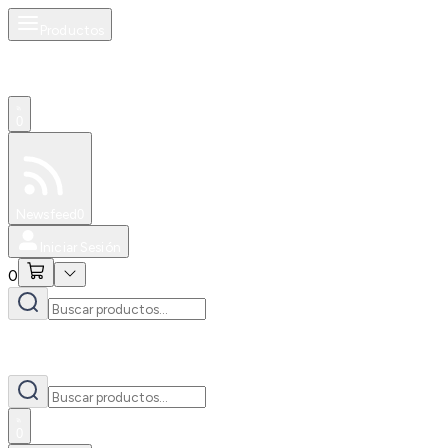
Productos
0
Especiales
Newsfeed
0
Iniciar Sesión
0
0