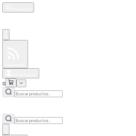
Productos
0
Especiales
Newsfeed
0
Iniciar Sesión
0
0