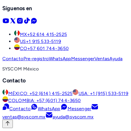
Síguenos en
MX
+52 614 415-2525
US
+1 915 533-5119
CO
+57 601 744-3650
Contacto
Pre-registro
WhatsApp
Messenger
Ventas
Ayuda
SYSCOM México
Contacto
MÉXICO: +52 (614) 415-2525
USA: +1 (915) 533-5119
COLOMBIA: +57 (601) 744-3650
Contacto
WhatsApp
Messenger
ventas@syscom.mx
ayuda@syscom.mx