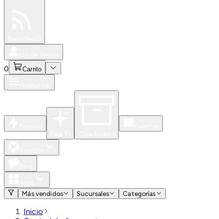
Especiales
Newsfeed
0
Iniciar Sesión
0
Carrito
Productos
Nuevos
Eventos
Para Ti
Caja Abierta
Soporte
Blog
Apps
Más vendidos
Sucursales
Categorías
Inicio